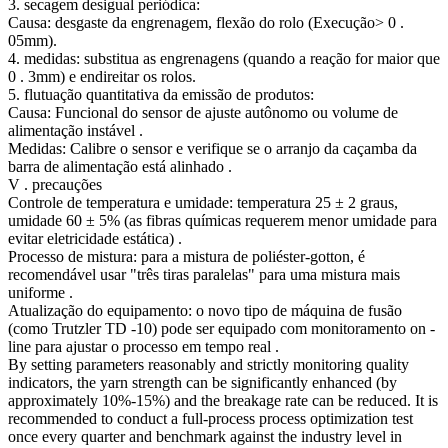
3. secagem desigual periódica:
Causa: desgaste da engrenagem, flexão do rolo (Execução> 0 .
05mm).
4. medidas: substitua as engrenagens (quando a reação for maior que
0 . 3mm) e endireitar os rolos.
5. flutuação quantitativa da emissão de produtos:
Causa: Funcional do sensor de ajuste autônomo ou volume de
alimentação instável .
Medidas: Calibre o sensor e verifique se o arranjo da caçamba da
barra de alimentação está alinhado .
V . precauções
Controle de temperatura e umidade: temperatura 25 ± 2 graus,
umidade 60 ± 5% (as fibras químicas requerem menor umidade para
evitar eletricidade estática) .
Processo de mistura: para a mistura de poliéster-gotton, é
recomendável usar "três tiras paralelas" para uma mistura mais
uniforme .
Atualização do equipamento: o novo tipo de máquina de fusão
(como Trutzler TD -10) pode ser equipado com monitoramento on -
line para ajustar o processo em tempo real .
By setting parameters reasonably and strictly monitoring quality
indicators, the yarn strength can be significantly enhanced (by
approximately 10%-15%) and the breakage rate can be reduced. It is
recommended to conduct a full-process process optimization test
once every quarter and benchmark against the industry level in