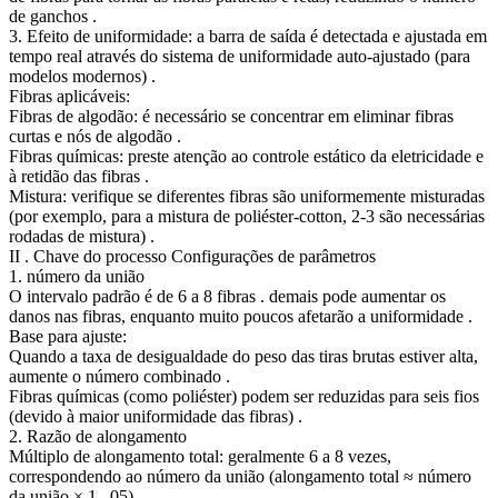
de ganchos .
3. Efeito de uniformidade: a barra de saída é detectada e ajustada em
tempo real através do sistema de uniformidade auto-ajustado (para
modelos modernos) .
Fibras aplicáveis:
Fibras de algodão: é necessário se concentrar em eliminar fibras
curtas e nós de algodão .
Fibras químicas: preste atenção ao controle estático da eletricidade e
à retidão das fibras .
Mistura: verifique se diferentes fibras são uniformemente misturadas
(por exemplo, para a mistura de poliéster-cotton, 2-3 são necessárias
rodadas de mistura) .
II . Chave do processo Configurações de parâmetros
1. número da união
O intervalo padrão é de 6 a 8 fibras . demais pode aumentar os
danos nas fibras, enquanto muito poucos afetarão a uniformidade .
Base para ajuste:
Quando a taxa de desigualdade do peso das tiras brutas estiver alta,
aumente o número combinado .
Fibras químicas (como poliéster) podem ser reduzidas para seis fios
(devido à maior uniformidade das fibras) .
2. Razão de alongamento
Múltiplo de alongamento total: geralmente 6 a 8 vezes,
correspondendo ao número da união (alongamento total ≈ número
da união × 1 . 05).