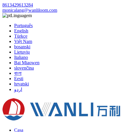
8613429613284
monicalang@wanliloom.com
Linguagem
Português
English
Türkçe
Việt Nam
bosanski
Lietuvių
Italiano
Bai Miaowen
slovenčina
বাংলা
Eesti
hrvatski
اردو
Casa