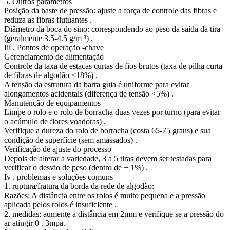
5. Outros parâmetros
Posição da haste de pressão: ajuste a força de controle das fibras e
reduza as fibras flutuantes .
Diâmetro da boca do sino: correspondendo ao peso da saída da tira
(geralmente 3.5-4.5 g/m ³) .
Iii . Pontos de operação -chave
Gerenciamento de alimentação
Controle da taxa de estacas curtas de fios brutos (taxa de pilha curta
de fibras de algodão <18%) .
A tensão da estrutura da barra guia é uniforme para evitar
alongamentos acidentais (diferença de tensão <5%) .
Manutenção de equipamentos
Limpe o rolo e o rolo de borracha duas vezes por turno (para evitar
o acúmulo de flores voadoras) .
Verifique a dureza do rolo de borracha (costa 65-75 graus) e sua
condição de superfície (sem amassados) .
Verificação de ajuste do processo
Depois de alterar a variedade, 3 a 5 tiras devem ser testadas para
verificar o desvio de peso (dentro de ± 1%) .
Iv . problemas e soluções comuns
1. ruptura/fratura da borda da rede de algodão:
Razões: A distância entre os rolos é muito pequena e a pressão
aplicada pelos rolos é insuficiente .
2. medidas: aumente a distância em 2mm e verifique se a pressão do
ar atingir 0 . 3mpa.